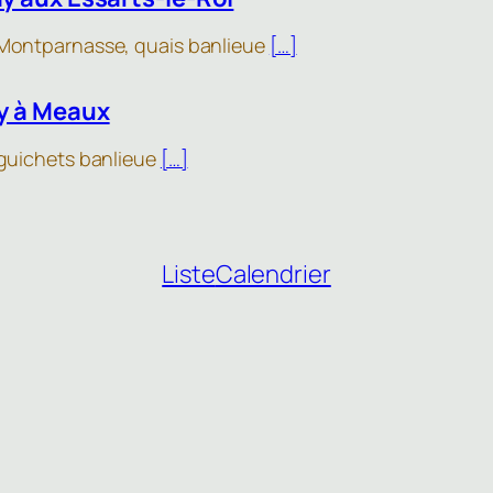
 Montparnasse, quais banlieue
[…]
y à Meaux
, guichets banlieue
[…]
Liste
Calendrier