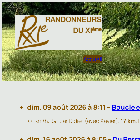
Aller
au
contenu
Accueil
dim. 09 août 2026 à 8:11 –
Boucle 
<4 km/h, 🥾, par Didier (avec Xavier).
17 km
.
dim. 16 août 2026 à 8:05 –
Du Perra