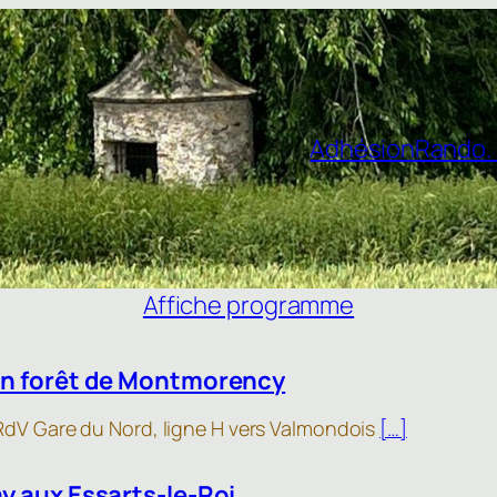
Adhésion
Rando. 
Affiche programme
en forêt de Montmorency
 RdV Gare du Nord, ligne H vers Valmondois
[…]
y aux Essarts-le-Roi