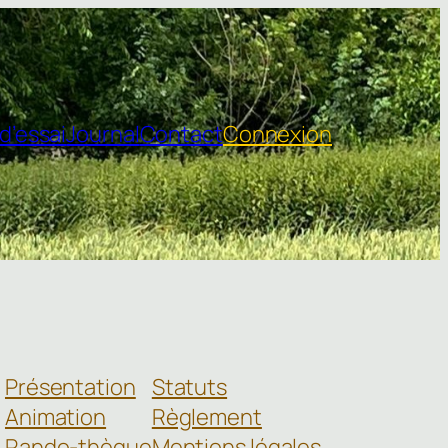
d’essai
Journal
Contact
Connexion
Présentation
Statuts
Animation
Règlement
Rando-thèque
Mentions légales