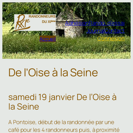
Aller
au
contenu
Adhésion
Rando. d’essai
Journal
Contact
Connexion
Accueil
De l’Oise à la Seine
samedi 19 janvier De l’Oise à
la Seine
A Pontoise, début de la randonnée par une
café pour les 4 randonneurs puis, à proximité