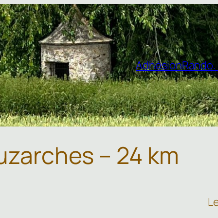
Adhésion
Rando. 
uzarches – 24 km
Le