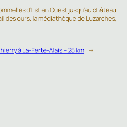
Commelles d’Est en Ouest jusqu’au château
’ail des ours, la médiathèque de Luzarches,
hierry à La-Ferté-Alais – 25 km
→