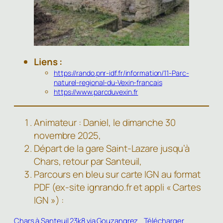
Liens :
https://rando.pnr-idf.fr/information/11-Parc-
naturel-regional-du-Vexin-francais
https://www.parcduvexin.fr
Animateur : Daniel, le dimanche 30
novembre 2025,
Départ de la gare Saint-Lazare jusqu’à
Chars, retour par Santeuil,
Parcours en bleu sur carte IGN au format
PDF (ex-site ignrando.fr et appli « Cartes
IGN ») :
Chars à Santeuil 23k8 via Gouzangrez
Télécharger