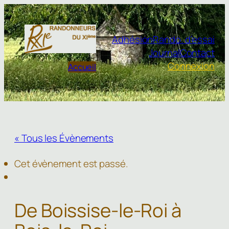
Adhésion
Rando. d’essai
Journal
Contact
Connexion
Accueil
« Tous les Évènements
Cet évènement est passé.
De Boissise-le-Roi à