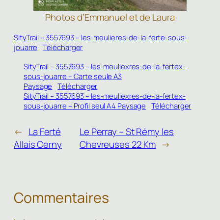
Photos d’Emmanuel et de Laura
SityTrail – 3557693 – les-meulieres-de-la-ferte-sous-
jouarre
Télécharger
SityTrail – 3557693 – les-meuliexres-de-la-fertex-
sous-jouarre – Carte seule A3
Paysage
Télécharger
SityTrail – 3557693 – les-meuliexres-de-la-fertex-
sous-jouarre – Profil seul A4 Paysage
Télécharger
←
La Ferté
Le Perray – St Rémy les
Allais Cerny
Chevreuses 22 Km
→
Commentaires