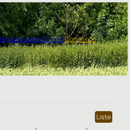
d’essai
Journal
Contact
Connexion
Liste
DI
S
SAMEDI
D
DIMANCHE