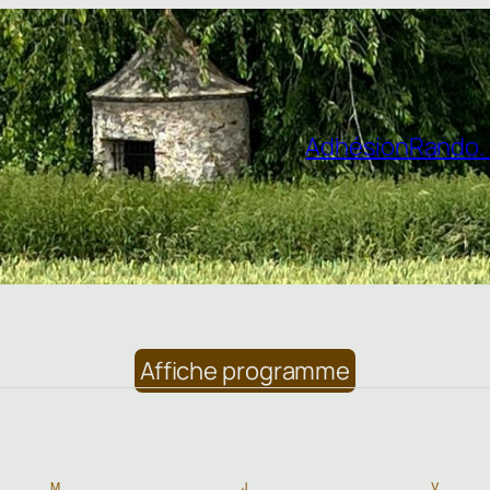
Adhésion
Rando. 
Affiche programme
M
MERCREDI
J
JEUDI
V
VENDRE