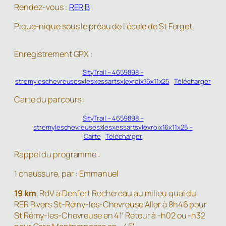
Rendez-vous :
RER B
Pique-nique sous le préau de l’école de St Forget.
Enregistrement GPX :
SityTrail – 4659898 –
stremyleschevreusesxlesxessartsxlexroix16x11x25
Télécharger
Carte du parcours :
SityTrail – 4659898 –
stremyleschevreusesxlesxessartsxlexroix16x11x25 –
Carte
Télécharger
Rappel du programme :
1 chaussure, par : Emmanuel
19 km
. RdV à Denfert Rochereau au milieu quai du
RER B vers St-Rémy-les-Chevreuse Aller à 8h46 pour
St Rémy-les-Chevreuse en 41′ Retour à -h02 ou -h32