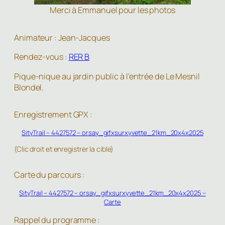
Merci à Emmanuel pour les photos
Animateur : Jean-Jacques
Rendez-vous :
RER B
Pique-nique au jardin public à l’entrée de Le Mesnil
Blondel.
Enregistrement GPX :
SityTrail – 4427572 – orsay_gifxsurxyvette_21km_20x4x2025
(Clic droit et enregistrer la cible)
Carte du parcours :
SityTrail – 4427572 – orsay_gifxsurxyvette_21km_20x4x2025 –
Carte
Rappel du programme :