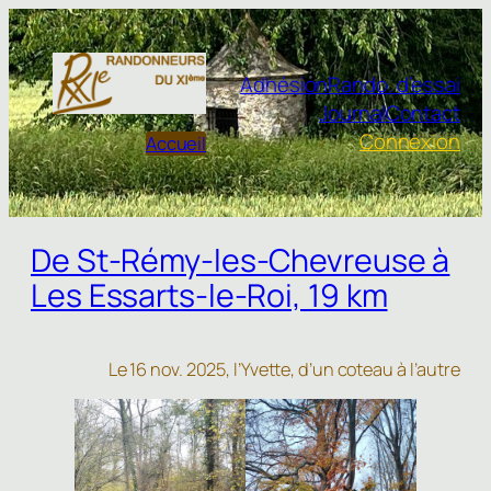
Aller
au
contenu
Adhésion
Rando. d’essai
Journal
Contact
Connexion
Accueil
De St-Rémy-les-Chevreuse à
Les Essarts-le-Roi, 19 km
Le 16 nov. 2025, l’Yvette, d’un coteau à l’autre