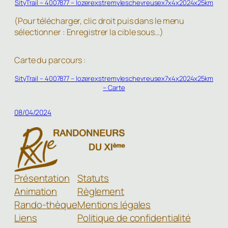
SityTrail – 4007877 – lozerexstremyleschevreusex7x4x2024x25km
(Pour télécharger, clic droit puis dans le menu
sélectionner : Enregistrer la cible sous…)
Carte du parcours :
SityTrail – 4007877 – lozerexstremyleschevreusex7x4x2024x25km
– Carte
08/04/2024
Présentation
Statuts
Animation
Règlement
Rando-thèque
Mentions légales
Liens
Politique de confidentialité